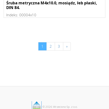
Śruba metryczna M4x10.0, mosiądz, łeb płaski,
DIN 84.
Indeks:
00004x10
1
2
3
»
Następny
© 2026 Wrzeciono Sp. z o.o.