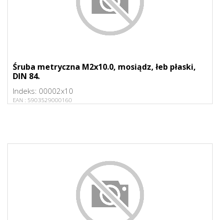
Śruba metryczna M2x10.0, mosiądz, łeb płaski,
DIN 84.
Indeks:
00002x10
EAN :
5903529000160