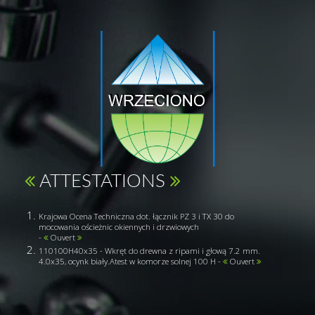
ATTESTATIONS
Krajowa Ocena Techniczna dot. łącznik PZ 3 i TX 30 do
mocowania ościeżnic okiennych i drzwiowych
-
Ouvert
110100H40x35 - Wkręt do drewna z ripami i głową 7.2 mm.
4.0x35, ocynk biały.Atest w komorze solnej 100 H -
Ouvert